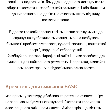
зовнішніх подразників. Тому для щоденного догляду варто
обирати косметичні засоби з нейтральним рН або ближчим
до кислотного, що делікатно очистять шкіру від пилу,
косметики тощо.
⠀
В довгостроковій перспективі, змінивши звичку «мити до
скрипу» на турботливе вмивання - можна позбутись
більшості проблем: чутливості, сухості, висипань, контактної
алергії, порушеної себорегуляції.
Комбінуй по-чергово гідрофільні олії з іншими засобами для
вмивання для найкращого результату. Наприклад, вмивайся
крем-гелем зранку, а гідрофільною олією ввечері.
Крем-гель для вмивання BASIC
⠀
має приємну текстуру, дбайливо та ретельно очищує шкіру,
не залишаючи відчуття стягнутості. Екстракти кропиви та
алое, рецинова олія – пом'якшуть. Амісол тріо, що містить