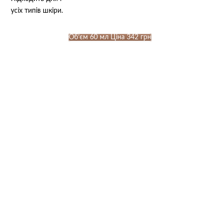
усіх типів шкіри.
Об’єм 60 мл Ціна 342 грн