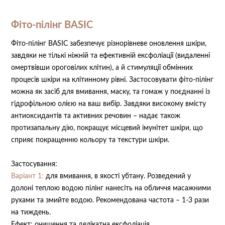
Фіто-пілінг BASIC ⠀
Фіто-пілінг BASIC забезпечує різнорівневе оновлення шкіри,
завдяки не тількі ніжній та ефективній ексфоліації (видаленні
омертвівши ороговілих клітин), а й стимуляції обмінних
процесів шкіри на клітинному рівні. Застосовувати фіто-пілінг
можна як засіб для вмивання, маску, та гомаж у поєднанні із
гідрофільною олією на ваш вибір. Завдяки високому вмісту
антиоксидантів та активних речовин – надає також
протизапальну дію, покращує місцевий імунітет шкіри, що
сприяє покращенню кольору та текстури шкіри.
Застосування:
Варіант 1:
для вмивання, в якості убтану. Розведений у
долоні теплою водою пілінг нанесіть на обличчя масажними
рухами та змийте водою. Рекомендована частота – 1-3 рази
на тиждень.
Ефект: очищення та делікатна ексфоліація.