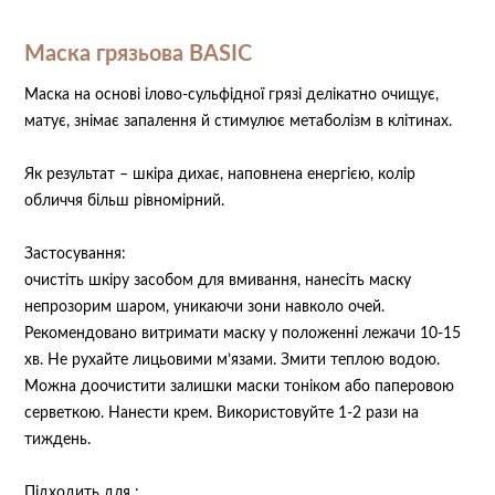
Маска грязьова BASIC
⠀
Маска на основі ілово-сульфідної грязі делікатно очищує,
матує, знімає запалення й стимулює метаболізм в клітинах.
Як результат – шкіра дихає, наповнена енергією, колір
обличчя більш рівномірний.
Застосування:
очистіть шкіру засобом для вмивання, нанесіть маску
непрозорим шаром, уникаючи зони навколо очей.
Рекомендовано витримати маску у положенні лежачи 10-15
хв. Не рухайте лицьовими м’язами. Змити теплою водою.
Можна доочистити залишки маски тоніком або паперовою
серветкою. Нанести крем. Використовуйте 1-2 рази на
тиждень.
Підходить для :