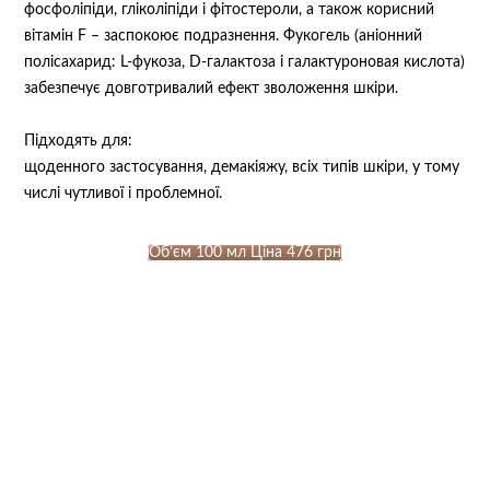
фосфоліпіди, гліколіпіди і фітостероли, а також корисний
вітамін F – заспокоює подразнення. Фукогель (аніонний
полісахарид: L-фукоза, D-галактоза і галактуроновая кислота)
забезпечує довготривалий ефект зволоження шкіри.
Підходять для: ⠀
щоденного застосування, демакіяжу, всіх типів шкіри, у тому
числі чутливої і проблемної. ⠀
Об’єм 100 мл Ціна 476 грн