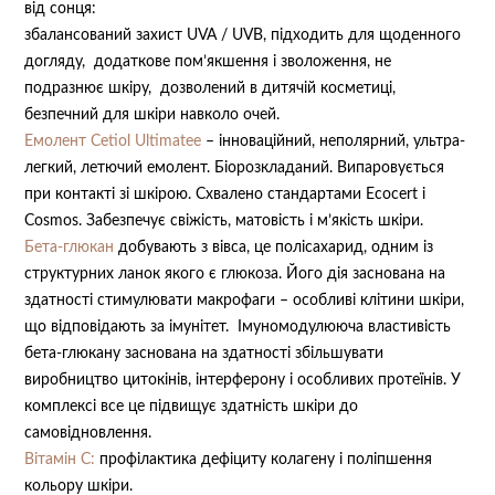
від сонця:
збалансований захист UVA / UVB,
підходить для щоденного
догляду,
додаткове пом’якшення і зволоження,
не
подразнює шкіру,
дозволений в дитячій косметиці,
безпечний для шкіри навколо очей.⠀
Емолент Cetiol Ultimatee
– інноваційний, неполярний, ультра-
легкий, летючий емолент. Біорозкладаний. Випаровується
при контакті зі шкірою. Схвалено стандартами Ecocert і
Cosmos. Забезпечує свіжість, матовість і м’якість шкіри.
Бета-глюкан
д
обувають з вівса, це полісахарид, одним із
структурних ланок якого є глюкоза. Його дія заснована на
здатності стимулювати макрофаги – особливі клітини шкіри,
що відповідають за імунітет.
Імуномодулююча властивість
бета-глюкану заснована на здатності збільшувати
виробництво цитокінів, інтерферону і особливих протеїнів. У
комплексі все це підвищує здатність шкіри до
самовідновлення.
Вітамін С:
п
рофілактика дефіциту колагену і поліпшення
кольору шкіри.