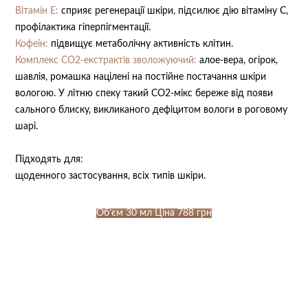
Вітамін Е:
с
прияє регенерації шкіри, підсилює дію вітаміну С,
профілактика гіперпігментації.
Кофеїн:
п
ідвищує метаболічну активність клітин.
Комплекс СО2-екстрактів зволожуючий:
алое-вера, огірок,
шавлія, ромашка націлені на постійне постачання шкіри
вологою. У літню спеку такий СО2-мікс береже від появи
сального блиску, викликаного дефіцитом вологи в роговому
шарі.
Підходять для: ⠀
щоденного застосування, всіх типів шкіри.
Об’єм 30 мл Ціна 788 грн