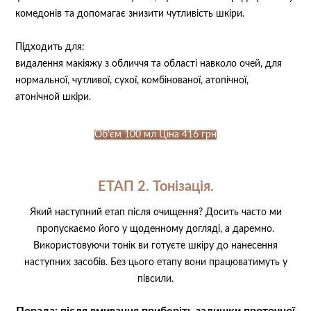
комедонів та допомагає знизити чутливість шкіри. ⠀
Підходить для: ⠀
видалення макіяжу з обличчя та області навколо очей, для
нормальної, чутливої, сухої, комбінованої, атопічної,
атонічной шкіри. ⠀
Об'єм 100 мл Ціна 416 грн
ЕТАП 2. Тонізація.
Який наступний етап після очищення? Досить часто ми
пропускаємо його у щоденному догляді, а даремно.
Використовуючи тонік ви готуєте шкіру до нанесення
наступних засобів. Без цього етапу вони працюватимуть у
півсили.
Порада: після вмивання приберіть залишки проточної