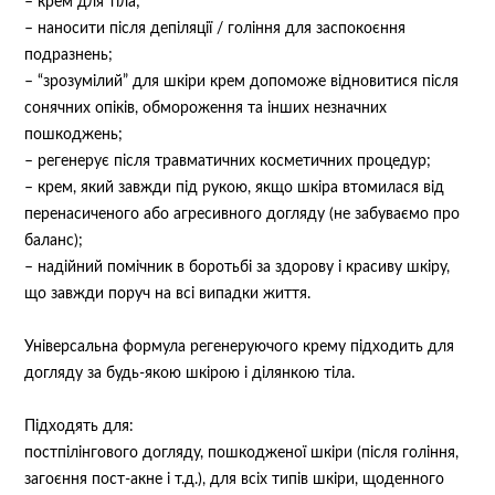
– крем для тіла;
– наносити після депіляції / гоління для заспокоєння
подразнень;
– “зрозумілий” для шкіри крем допоможе відновитися після
сонячних опіків, обмороження та інших незначних
пошкоджень;
– регенерує після травматичних косметичних процедур;
– крем, який завжди під рукою, якщо шкіра втомилася від
перенасиченого або агресивного догляду (не забуваємо про
баланс);
– надійний помічник в боротьбі за здорову і красиву шкіру,
що завжди поруч на всі випадки життя.
Універсальна формула регенеруючого крему підходить для
догляду за будь-якою шкірою і ділянкою тіла.
Підходять для:
постпілінгового догляду, пошкодженої шкіри (після гоління,
загоєння пост-акне і т.д.), для всіх типів шкіри, щоденного