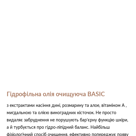
Гідрофільна олія очищуюча BASIC ⠀
з екстрактами насіння дині, розмарину та алое, вітаміном А ,
мигдальною та олією виноградних кісточок. Не просто
видаляє забруднення не порушують бар’єрну функцію шкіри,
а й турбується про гідро-ліпідний баланс. Найбільш
фізіологічний спосіб очищення, ефективно попереджує появу