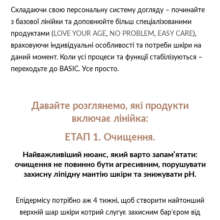
Складаючи свою персональну систему догляду – починайте
з базової лінійки та доповнюйте більш спеціалізованими
продуктами (
LOVE YOUR AGE
,
NO PROBLEM
,
EASY CARE
),
враховуючи індивідуальні особливості та потреби шкіри на
даний момент.
Коли усі процеси та функції стабілізуються –
переходьте до BASIC. Усе просто.
Давайте розглянемо, які продукти
включає лінійка:
ЕТАП 1. Очищення.
Найважливіший нюанс, який варто запам’ятати:
очищення не повинно бути агресивним, порушувати
захисну ліпідну мантію шкіри та знижувати рН.
⠀
Епідермісу потрібно аж 4 тижні, щоб створити найтонший
верхній шар шкіри котрий слугує захисним бар’єром від