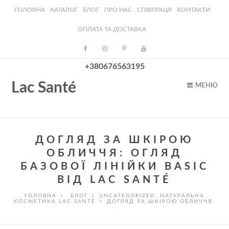
ГОЛОВНА
КАТАЛОГ
БЛОГ
ПРО НАС
СПІВПРАЦЯ
КОНТАКТИ
ОПЛАТА ТА ДОСТАВКА
+380676563195
Lac Santé
МЕНЮ
ДОГЛЯД ЗА ШКІРОЮ
ОБЛИЧЧЯ: ОГЛЯД
БАЗОВОЇ ЛІНІЙКИ BASIC
ВІД LAC SANTÉ
ГОЛОВНА
БЛОГ
UNCATEGORIZED
,
НАТУРАЛЬНА
КОСМЕТИКА LAC SANTÉ
ДОГЛЯД ЗА ШКІРОЮ ОБЛИЧЧЯ:
…