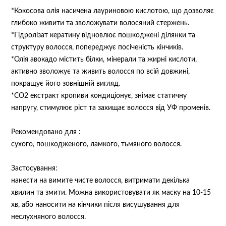
*Кокосова олія насичена лауриновою кислотою, що дозволяє
глибоко живити та зволожувати волосяний стержень.
*Гідролізат кератину відновлює пошкоджені ділянки та
структуру волосся, попереджує посіченість кінчиків.
*Олія авокадо містить білки, мінерали та жирні кислоти,
активно зволожує та живить волосся по всій довжині,
покращує його зовнішній вигляд.
*СО2 екстракт кропиви кондиціонує, знімає статичну
напругу, стимулює ріст та захищає волосся від УФ променів.
Рекомендовано для :
сухого, пошкодженого, ламкого, тьмяного волосся.
Застосування:
нанести на вимите чисте волосся, витримати декілька
хвилин та змити. Можна використовувати як маску на 10-15
хв, або наносити на кінчики після висушування для
неслухняного волосся.