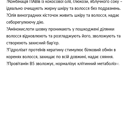
?Комбінація ПАВів із кокосової олії, глюкози, яблучного соку –
ідеально очищують жирну шкіру та волосся без подразнень.
?Олія виноградних кісточок живить шкіру та волосся, надає
себорегулюючу дію.
?Амінокислоти шовку проникають у пошкоджені ділянки
волосся відновлюють та розгладжують його, зволожують та
створюють захисний бар’єр.
?Гідролізат протеїнів кератину стимулює білковий обмін в
коренях волосся, захищає по всій довжині, надає сяяння.
?Провітамін В5 зволожує, нормалізує клітинний метаболіз
м.