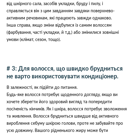
від шкірного сала, засобів укладки, бруду і пилу, і
справляється він з цим завданням завдяки поверхнево-
активним речовинам, які працюють завжди однаково.
Інша справа, якщо зміни відбулися із самим волоссям
(фарбування, часті укладки, й т.д.) або змінилися зовнішні
умови (клімат, сезон, тощо).
# 3: Для волосся, що швидко брудниться
не варто використовувати кондиціонер.
В залежності, як підійти до питання.
Будь-яке волосся потребує щоденного догляду, якщо ви
хочете зберегти його здоровий вигляд та попередити
посіченість кінчиків. Як і шкіра, волосся потребує зволоження
та живлення. Волосся брудниться швидше від активного
вироблення себуму шкірою голови, проте не забувайте про
усю довжину. Вашого рідненького жиру може бути