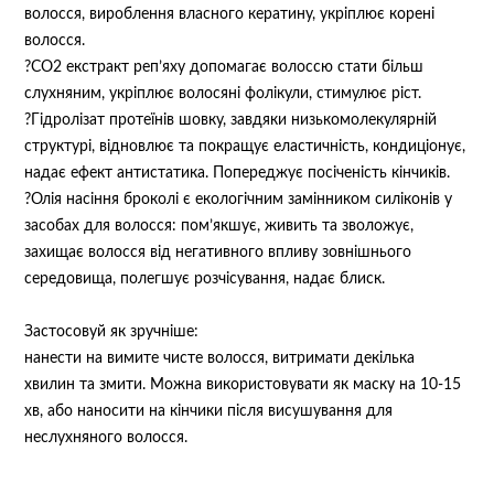
волосся, вироблення власного кератину, укріплює корені
волосся.
?СО2 екстракт реп’яху допомагає волоссю стати більш
слухняним, укріплює волосяні фолікули, стимулює ріст.
?Гідролізат протеїнів шовку, завдяки низькомолекулярній
структурі, відновлює та покращує еластичність, кондиціонує,
надає ефект антистатика. Попереджує посіченість кінчиків.
?Олія насіння броколі є екологічним замінником силіконів у
засобах для волосся: пом’якшує, живить та зволожує,
захищає волосся від негативного впливу зовнішнього
середовища, полегшує розчісування, надає блиск.
Застосовуй як зручніше:
нанести на вимите чисте волосся, витримати декілька
хвилин та змити. Можна використовувати як маску на 10-15
хв, або наносити на кінчики після висушування для
неслухняного волосся.