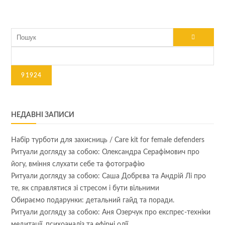
НЕДАВНІ ЗАПИСИ
Набір турботи для захисниць / Care kit for female defenders
Ритуали догляду за собою: Олександра Серафімович про
йогу, вміння слухати себе та фотографію
Ритуали догляду за собою: Саша Добрєва та Андрій Лі про
те, як справлятися зі стресом і бути вільними
Обираємо подарунки: детальний гайд та поради.
Ритуали догляду за собою: Аня Озерчук про експрес-техніки
медитації, психоаналіз та ефірні олії.