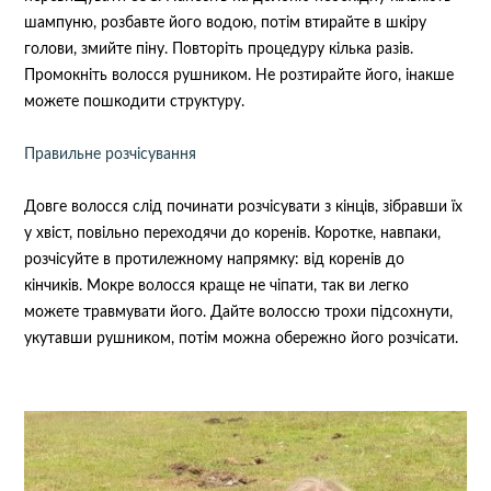
шампуню, розбавте його водою, потім втирайте в шкіру
голови, змийте піну. Повторіть процедуру кілька разів.
Промокніть волосся рушником. Не розтирайте його, інакше
можете пошкодити структуру.
Правильне розчісування
Довге волосся слід починати розчісувати з кінців, зібравши їх
у хвіст, повільно переходячи до коренів. Коротке, навпаки,
розчісуйте в протилежному напрямку: від коренів до
кінчиків. Мокре волосся краще не чіпати, так ви легко
можете травмувати його. Дайте волоссю трохи підсохнути,
укутавши рушником, потім можна обережно його розчісати.