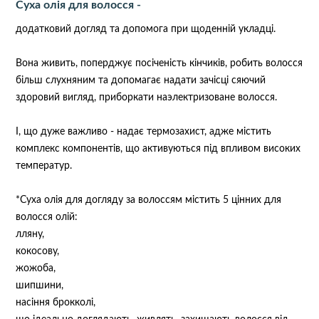
Суха олія для волосся -
додатковий догляд та допомога при щоденній укладці.
Вона живить, поперджує посіченість кінчиків, робить волосся
більш слухняним та допомагає надати зачісці сяючий
здоровий вигляд, приборкати наэлектризоване волосся.
І, що дуже важливо - надає термозахист, адже містить
комплекс компонентів, що активуються під впливом високих
температур.
*Суха олія для догляду за волоссям містить 5 цінних для
волосся олій:
лляну,
кокосову,
жожоба,
шипшини,
насіння брокколі,