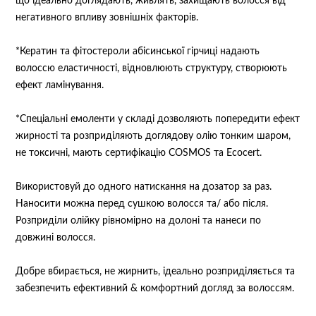
що ідеально доглядають, живлять, захищають волосся від
негативного впливу зовнішніх факторів.
*Кератин та фітостероли абісинської гірчиці надають
волоссю еластичності, відновлюють структуру, створюють
ефект ламінування.
*Спеціальні емоленти у складі дозволяють попередити ефект
жирності та розприділяють доглядову олію тонким шаром,
не токсичні, мають сертифікацію COSMOS та Ecocert.
Використовуй до одного натискання на дозатор за раз.
Наносити можна перед сушкою волосся та/ або після.
Розприділи олійку рівномірно на долоні та нанеси по
довжині волосся.
Добре вбирається, не жирнить, ідеально розприділяється та
забезпечить ефективний & комфортний догляд за волоссям.