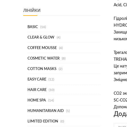
Acid, C
ЛІНІЙКИ
Гідролі
HYDRO
BASIC
16
Захища
CLEAR & GLOW
4
низько
COFFEE MOUSSE
4
Трегал
COSMETIC WATER
8
TREHA
Це нат
COTTON MASKS
2
заприм
EASY CARE
12
Зміцню
HAIR CARE
10
СО2 эк
SC-CO
HOME SPA
14
Допома
HUMANITARIAN AID
1
Дода
LIMITED EDITION
0