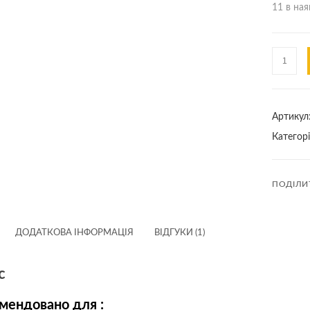
11 в ная
Кондиці
для
волосся
«Баланс
Артикул
та
Категорі
Зволоже
HAIR
CARE
ПОДІЛИ
200
мл
кількіст
ДОДАТКОВА ІНФОРМАЦІЯ
ВІДГУКИ (1)
с
мендовано для :