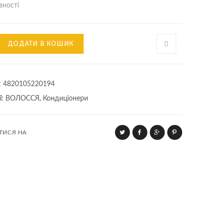
вності
онер
ДОДАТИ В КОШИК
:
4820105220194
ї:
ВОЛОССЯ
,
Кондиціонери
ння»
ТИСЯ НА
ь