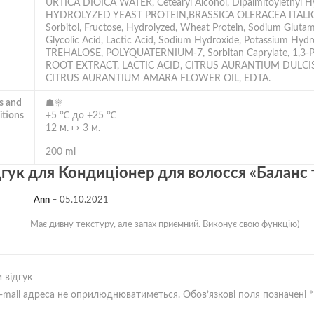
URTICA DIOICA WATER, Cetearyl Alcohol, Dipalmitoylethyl H
HYDROLYZED YEAST PROTEIN,BRASSICA OLERACEA ITALICA S
Sorbitol, Fructose, Hydrolyzed, Wheat Protein, Sodium Glutamate
Glycolic Acid, Lactic Acid, Sodium Hydroxide, Potassiu
TREHALOSE, POLYQUATERNIUM-7, Sorbitan Caprylate, 1,3-P
ROOT EXTRACT, LACTIC ACID, CITRUS AURANTIUM DULCI
CITRUS AURANTIUM AMARA FLOWER OIL, EDTA.
s and
☗☀
itions
+5 ℃ до +25 ℃
12 м. ↦ 3 м.
200 ml
дгук для
Кондиціонер для волосся «Баланс
Ann
–
05.10.2021
Має дивну текстуру, але запах приємний. Виконує свою функцію)
 відгук
-mail адреса не оприлюднюватиметься.
Обов’язкові поля позначені
*