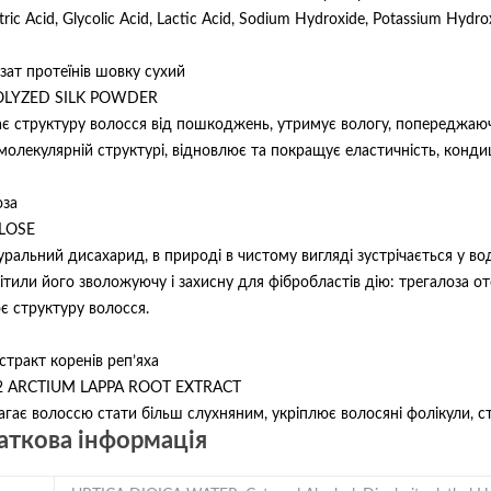
itric Acid, Glycolic Acid, Lactic Acid, Sodium Hydroxide, Potassium Hydro
зат протеїнів шовку сухий
LYZED SILK POWDER
є структуру волосся від пошкоджень, утримує вологу, попереджаючи 
молекулярній структурі, відновлює та покращує еластичність, кондиц
оза
LOSE
уральний дисахарид, в природі в чистому вигляді зустрічається у в
ітили його зволожуючу і захисну для фібробластів дію: трегалоза о
є структуру волосся.
стракт коренів реп’яха
2 ARCTIUM LAPPA ROOT EXTRACT
гає волоссю стати більш слухняним, укріплює волосяні фолікули, ст
ткова інформація