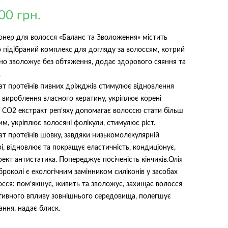
.00
грн.
я
онер для волосся «Баланс та Зволоження» містить
о підібраний комплекс для догляду за волоссям, котрий
но зволожує без обтяження, додає здорового сяяння та
.
зат протеїнів пивних дріжджів стимулює відновлення
, вироблення власного кератину, укріплює корені
. СО2 екстракт реп’яху допомагає волоссю стати більш
м, укріплює волосяні фолікули, стимулює ріст.
ат протеїнів шовку, завдяки низькомолекулярній
і, відновлює та покращує еластичність, кондиціонує,
ект антистатика. Попереджує посіченість кінчиків.Олія
броколі є екологічним замінником силіконів у засобах
осся: пом’якшує, живить та зволожує, захищає волосся
ативного впливу зовнішнього середовища, полегшує
ання, надає блиск.