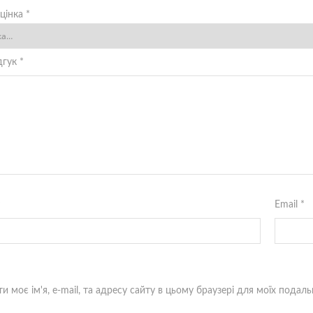
цінка
*
дгук
*
*
Email
*
и моє ім'я, e-mail, та адресу сайту в цьому браузері для моїх подал