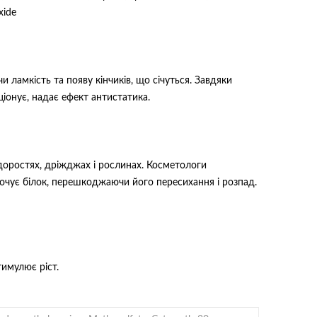
xide
ламкість та появу кінчиків, що січуться. Завдяки
іонує, надає ефект антистатика.
одоростях, дріжджах і рослинах. Косметологи
точує білок, перешкоджаючи його пересихання і розпад.
имулює ріст.