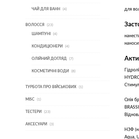
ТОВАРИ
4
ЧАЙ ДЛЯ ВАНН
4
для во
ТОВАРИ
Заст
23
ВОЛОССЯ
23
ТОВАРИ
4
ШАМПУНІ
4
нанест
ТОВАРИ
наноси
4
КОНДИЦІОНЕРИ
4
ТОВАРИ
Акти
7
ОЛІЙНИЙ ДОГЛЯД
7
ТОВАРІВ
Гідрол
8
КОСМЕТИЧНІ ВОДИ
8
ТОВАРІВ
HYDRO
Стимул
1
ТУРБОТА ПРО ВІЙСЬКОВИХ
1
ТОВАР
1
MISC
1
Олія б
ТОВАР
BRASSI
23
ТЕСТЕРИ
23
Віднов
ТОВАРИ
3
АКСЕСУАРИ
3
НЗФ (н
ТОВАРИ
Aqua, U