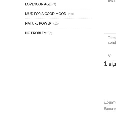
INCI
LOVE YOUR AGE
7
MUD FOR A GOOD MOOD
18
NATURE POWER
12
NO PROBLEM
6
Term
cond
V
1 ві
Додати
Ваша e