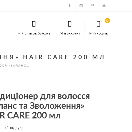
0
Мій список бажань
Мій аккаунт
Мій кошик
НЯ» HAIR CARE 200 МЛ
ССЯ «БАЛАНС…
диціонер для волосся
ланс та Зволоження»
R CARE 200 мл
(
1
відгук)