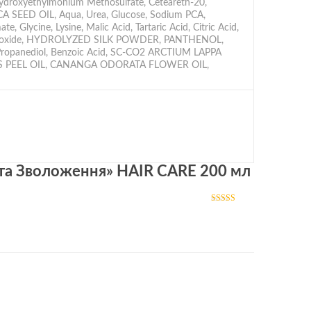
ydroxyethylmonium Methosulfate, Ceteareth-20,
EED OIL, Aqua, Urea, Glucose, Sodium PCA,
, Glycine, Lysine, Malic Acid, Tartaric Acid, Citric Acid,
m Hydroxide, HYDROLYZED SILK POWDER, PANTHENOL,
ropanediol, Benzoic Acid, SC-CO2 ARCTIUM LAPPA
S PEEL OIL, CANANGA ODORATA FLOWER OIL,
 та Зволоження» HAIR CARE 200 мл
Оцінено
в
4
з 5