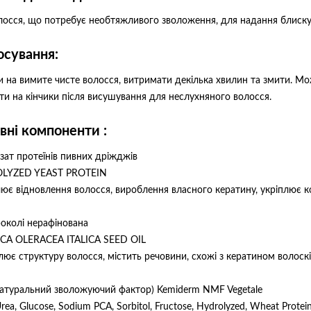
лосся, що потребує необтяжливого зволоження, для надання блиску, 
осування:
и на вимите чисте волосся, витримати декілька хвилин та змити. Мо
ти на кінчики після висушування для неслухняного волосся.
вні компоненти :
ізат протеїнів пивних дріжджів
LYZED YEAST PROTEIN
ює відновлення волосся, вироблення власного кератину, укріплює ко
роколі нерафінована
CA OLERACEA ITALICA SEED OIL
лює структуру волосся, містить речовини, схожі з кератином волоскі
атуральний зволожуючий фактор) Kemiderm NMF Vegetale
rea, Glucose, Sodium PCA, Sorbitol, Fructose, Hydrolyzed, Wheat Protein,