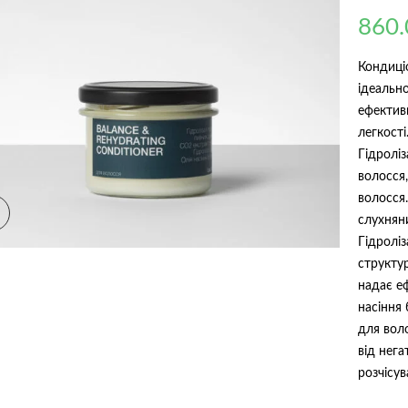
Рейтинг
1
4.00
з 5
860
на основі
опитуванн
покупця
Кондиці
ідеальн
ефектив
легкості
Гідролі
волосся
волосся
слухняни
Гідроліз
структур
надає еф
насіння 
для вол
від нег
розчісув