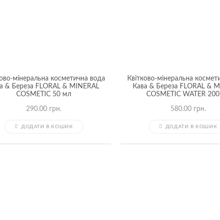
ково-мінеральна косметична вода
Квітково-мінеральна космет
а & Береза FLORAL & MINERAL
Кава & Береза FLORAL & 
COSMETIC 50 мл
COSMETIC WATER 200
290.00
грн.
580.00
грн.
ДОДАТИ В КОШИК
ДОДАТИ В КОШИК