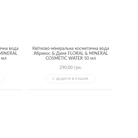
ична вода
Квітково-мінеральна косметична вода
 MINERAL
Абрикос & Диня FLORAL & MINERAL
 мл
COSMETIC WATER 50 мл
290.00
грн.
ДОДАТИ В КОШИК