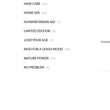
HAIR CARE
10
HOME SPA
14
HUMANITARIAN AID
1
LIMITED EDITION
0
LOVE YOUR AGE
7
Іллюм
MUD FOR A GOOD MOOD
18
NATURE POWER
12
NO PROBLEM
6