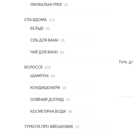
3
ЛІКУВАЛЬНІ ГРЯЗІ
3
ТОВАРИ
11
СПА ВДОМА
11
ТОВАРІВ
4
БЕЛЬДІ
4
ТОВАРИ
3
СІЛЬ ДЛЯ ВАНН
3
ТОВАРИ
4
ЧАЙ ДЛЯ ВАНН
4
ТОВАРИ
Гель д
23
ВОЛОССЯ
23
ТОВАРИ
4
ШАМПУНІ
4
ТОВАРИ
4
КОНДИЦІОНЕРИ
4
ТОВАРИ
7
ОЛІЙНИЙ ДОГЛЯД
7
ТОВАРІВ
8
КОСМЕТИЧНІ ВОДИ
8
ТОВАРІВ
1
ТУРБОТА ПРО ВІЙСЬКОВИХ
1
ТОВАР