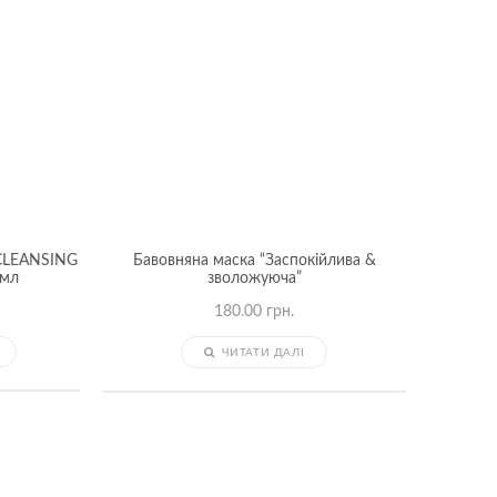
 CLEANSING
Бавовняна маска “Заспокійлива &
0мл
зволожуюча”
180.00
грн.
ЧИТАТИ ДАЛІ