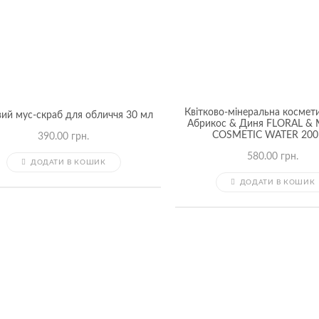
Квітково-мінеральна космет
ий мус-скраб для обличчя 30 мл
Абрикос & Диня FLORAL &
COSMETIC WATER 200
390.00
грн.
580.00
грн.
ДОДАТИ В КОШИК
ДОДАТИ В КОШИК