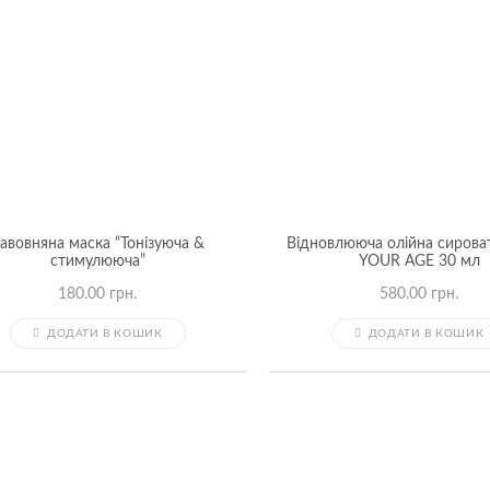
авовняна маска “Тонізуюча &
Відновлююча олійна сирова
стимулююча”
YOUR AGE 30 мл
180.00
грн.
580.00
грн.
ДОДАТИ В КОШИК
ДОДАТИ В КОШИК