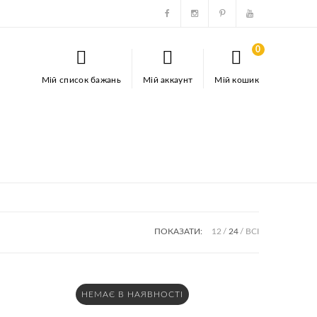
0
Мій список бажань
Мій аккаунт
Мій кошик
ПОКАЗАТИ:
12
24
ВСІ
НЕМАЄ В НАЯВНОСТІ