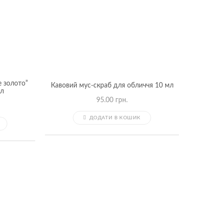
е золото”
Кавовий мус-скраб для обличчя 10 мл
л
95.00
грн.
ДОДАТИ В КОШИК