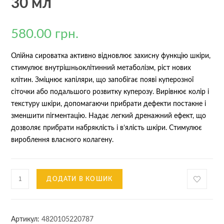
30 мл
580.00
грн.
Олійна сироватка активно відновлює захисну функцію шкіри,
стимулює внутрішньоклітинний метаболізм, ріст нових
клітин. Зміцнює капіляри, що запобігає появі куперозної
сіточки або подальшого розвитку куперозу. Вирівнює колір і
текстуру шкіри, допомагаючи прибрати дефекти постакне і
зменшити пігментацію. Надає легкий дренажний ефект, що
дозволяє прибрати набряклість і в’ялість шкіри. Стимулює
вироблення власного колагену.
Відновлююча
ДОДАТИ В КОШИК
олійна
сироватка
LOVE
Артикул:
4820105220787
YOUR