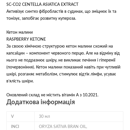
SC-CO2 CENTELLA ASIATICA EXTRACT
Активізує синтез фібробластів в судинах, що зміцнює їх та
тонізує, запобігає розвитку купероза.
Кетон малини
RASPBERRY KETONE
За своєю хімічною структурою кетон малини схожий на
капсаїцин – компонент червоного перцю. Але на відміну від
нього не подразнює шкіру, не викликає печіння і гіперемії
(почервоніння). Кетон малини показаний навіть при чутливій
шкірі, розганяє метаболізм, стимулює відтік лімфи, усуває
в’ялість шкіри.
Оновлений склад не містить вітамін А з 10.2021.
Додаткова інформація
V
30 мл
INCI
ORYZA SATIVA BRAN OIL,