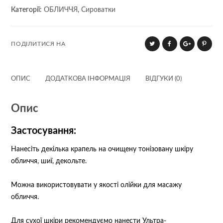
Категорії:
ОБЛИЧЧЯ
,
Сироватки
AGE
30
мл
ПОДІЛИТИСЯ НА
кількість
ОПИС
ДОДАТКОВА ІНФОРМАЦІЯ
ВІДГУКИ (0)
Опис
Застосування:
Нанесіть декілька крапель на очищену тонізовану шкіру
обличчя, шиї, декольте.
Можна використовувати у якості олійки для масажу
обличчя.
Для сухої шкіри рекомендуємо нанести
Ультра-