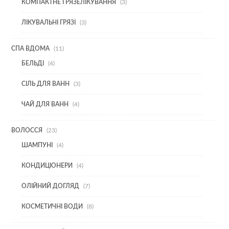
3
КОМПАКТНЕ ГРЯЗЕЛІКУВАННЯ
3
ТОВАРИ
3
ЛІКУВАЛЬНІ ГРЯЗІ
3
ТОВАРИ
11
СПА ВДОМА
11
ТОВАРІВ
4
БЕЛЬДІ
4
ТОВАРИ
3
СІЛЬ ДЛЯ ВАНН
3
ТОВАРИ
4
ЧАЙ ДЛЯ ВАНН
4
ТОВАРИ
23
ВОЛОССЯ
23
ТОВАРИ
4
ШАМПУНІ
4
ТОВАРИ
4
КОНДИЦІОНЕРИ
4
ТОВАРИ
7
ОЛІЙНИЙ ДОГЛЯД
7
ТОВАРІВ
8
КОСМЕТИЧНІ ВОДИ
8
ТОВАРІВ