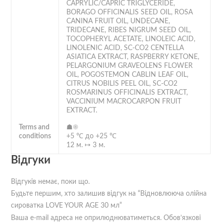
CAPRYLIC/CAPRIC TRIGLYCERIDE,
BORAGO OFFICINALIS SEED OIL, ROSA
CANINA FRUIT OIL, UNDECANE,
TRIDECANE, RIBES NIGRUM SEED OIL,
TOCOPHERYL ACETATE, LINOLEIC ACID,
LINOLENIC ACID, SC-CO2 CENTELLA
ASIATICA EXTRACT, RASPBERRY KETONE,
PELARGONIUM GRAVEOLENS FLOWER
OIL, POGOSTEMON CABLIN LEAF OIL,
CITRUS NOBILIS PEEL OIL, SC-CO2
ROSMARINUS OFFICINALIS EXTRACT,
VACCINIUM MACROCARPON FRUIT
EXTRACT.
Terms and
☗☀
conditions
+5 ℃ до +25 ℃
12 м. ↦ 3 м.
Відгуки
Відгуків немає, поки що.
Будьте першим, хто залишив відгук на “Відновлююча олійна
сироватка LOVE YOUR AGE 30 мл”
Ваша e-mail адреса не оприлюднюватиметься.
Обов’язкові