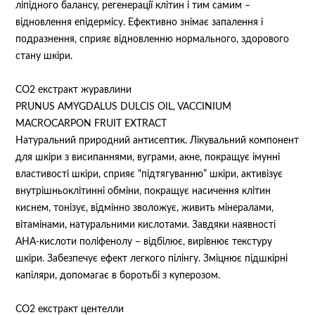
ліпідного балансу, регенерації клітин і тим самим –
відновлення епідермісу. Ефективно знімає запалення і
подразнення, сприяє відновленню нормального, здорового
стану шкіри.
СО2 екстракт журавлини
PRUNUS AMYGDALUS DULCIS OIL, VACCINIUM
MACROCARPON FRUIT EXTRACT
Натуральний природний антисептик. Лікувальний компонент
для шкіри з висипаннями, вуграми, акне, покращує імунні
властивості шкіри, сприяє “підтягуванню” шкіри, активізує
внутрішньоклітинні обміни, покращує насичення клітин
киснем, тонізує, відмінно зволожує, живить мінералами,
вітамінами, натуральними кислотами. Завдяки наявності
АНА-кислоти поліфенолу – відбілює, вирівнює текстуру
шкіри. Забезпечує ефект легкого пілінгу. Зміцнює підшкірні
капіляри, допомагає в боротьбі з куперозом.
СО2 екстракт центелли