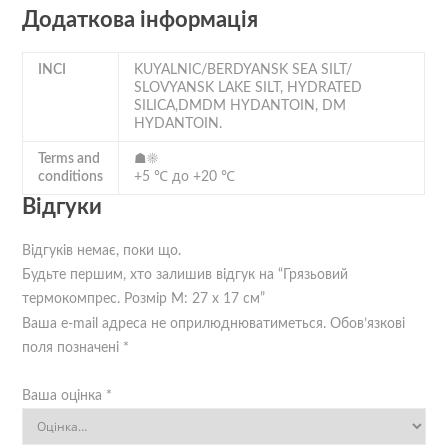
Додаткова інформація
INCI
KUYALNIC/BERDYANSK SEA SILT/
SLOVYANSK LAKE SILT, HYDRATED
SILICA,DMDM HYDANTOIN, DM
HYDANTOIN.
Terms and
☗☀
conditions
+5 ℃ до +20 ℃
Відгуки
Відгуків немає, поки що.
Будьте першим, хто залишив відгук на “Грязьовий
термокомпрес. Розмір M: 27 x 17 см”
Ваша e-mail адреса не оприлюднюватиметься.
Обов’язкові
поля позначені
*
Ваша оцінка
*