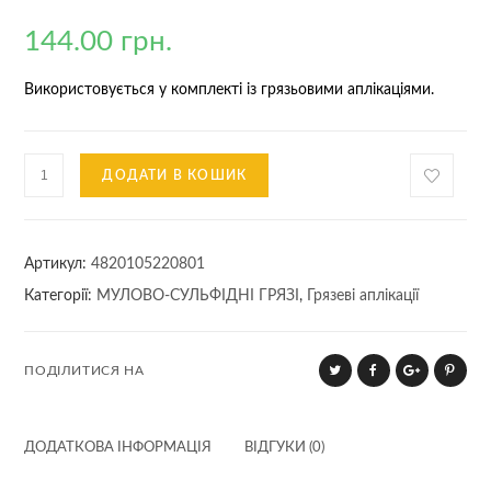
144.00
грн.
Використовується у комплекті із грязьовими аплікаціями.
Грязьовий
ДОДАТИ В КОШИК
термокомпрес.
Розмір
M:
Артикул:
4820105220801
27
Категорії:
МУЛОВО-СУЛЬФІДНІ ГРЯЗІ
,
Грязеві аплікації
x
17
см
ПОДІЛИТИСЯ НА
кількість
ДОДАТКОВА ІНФОРМАЦІЯ
ВІДГУКИ (0)