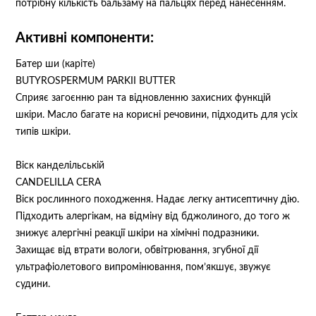
потрібну кількість бальзаму на пальцях перед нанесенням.
Активні компоненти:
Батер ши (каріте)
BUTYROSPERMUM PARKII BUTTER
Сприяє загоєнню ран та відновленню захисних функцій
шкіри. Масло багате на корисні речовини, підходить для усіх
типів шкіри.
Віск канделільській
CANDELILLA CERA
Віск рослинного походження. Надає легку антисептичну дію.
Підходить алергікам, на відміну від бджолиного, до того ж
знижує алергічні реакції шкіри на хімічні подразники.
Захищає від втрати вологи, обвітрювання, згубної дії
ультрафіолетового випромінювання, пом’якшує, звужує
судини.