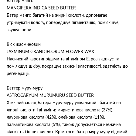
Баттер манго
MANGIFERA INDICA SEED BUTTER
Батер манго багатий на жирні кислоти, допомагає
утримувати вологу, попереджує пігментацію, пом’якшує,
звужує пори.
Віск жасминовий
JASMINUM GRANDIFLORUM FLOWER WAX
Насичений каротиноїдами та вітаміном Е, розгладжує та
пом’якшує шкіру, покращує захисні властивості, здатність до
регенерації.
Баттер муру-муру
ASTROCARYUM MURUMURU SEED BUTTER
Хімічний склад Батера муру-муру унікальний і багатий на
жирні кислоти і вітаміни: миристинова кислота (37%),
лауринова кислота (42%), олеїнова кислота (11%),
пальмітинова кислота (5%), також допускається незначна
кількість і інших кислот. Крім того, батер муру-муру відомий