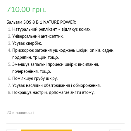
Рейтинг
1
5.00
з 5 на
710.00
грн.
основі
опитування
покупця
Бальзам SOS 8 В 1 NATURE POWER:
Натуральний реплікант – відлякує комах.
Універсальний антисептик.
Усуває свербіж.
Прискорює загоєння ушкоджень шкіри: опіків, саден,
подряпин, тріщин тощо.
Зменшує запальні процеси шкіри: висипання,
почервоніння, тощо.
Пом’якшує грубу шкіру.
Усуває наслідки обвітрювання і обмороження.
Покращує настрій, допомагає зняти втому.
20 в наявності