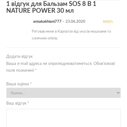
1 відгук для
Бальзам SOS 8 В 1
NATURE POWER 30 мл
annakakhiani777
–
23.06.2020
Оцінено в
5
з 5
Рятував мене в Карпатах від укусів мошками та
сонячних опіків.
Додати відгук
Ваша e-mail адреса не оприлюднюватиметься.
Обов’язкові
поля позначені
*
Ваша оцінка
*
Ваш відгук
*