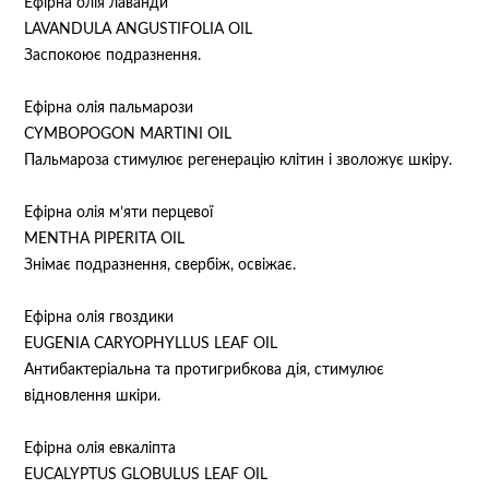
Ефірна олія лаванди
LAVANDULA ANGUSTIFOLIA OIL
Заспокоює подразнення.
Ефірна олія пальмарози
CYMBOPOGON MARTINI OIL
Пальмароза стимулює регенерацію клітин і зволожує шкіру.
Ефірна олія м’яти перцевої
MENTHA PIPERITA OIL
Знімає подразнення, свербіж, освіжає.
Ефірна олія гвоздики
EUGENIA CARYOPHYLLUS LEAF OIL
Антибактеріальна та протигрибкова дія, стимулює
відновлення шкіри.
Ефірна олія евкаліпта
EUCALYPTUS GLOBULUS LEAF OIL