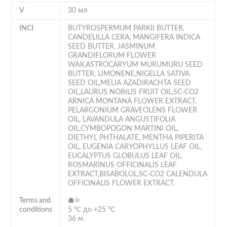
V
30 мл
INCI
BUTYROSPERMUM PARKII BUTTER,
CANDELILLA CERA, MANGIFERA INDICA
SEED BUTTER, JASMINUM
GRANDIFLORUM FLOWER
WAX,ASTROCARYUM MURUMURU SEED
BUTTER, LIMONENE,NIGELLA SATIVA
SEED OIL,MELIA AZADIRACHTA SEED
OIL,LAURUS NOBILIS FRUIT OIL,SC-CO2
ARNICA MONTANA FLOWER EXTRACT,
PELARGONIUM GRAVEOLENS FLOWER
OIL, LAVANDULA ANGUSTIFOLIA
OIL,CYMBOPOGON MARTINI OIL,
DIETHYL PHTHALATE, MENTHA PIPERITA
OIL, EUGENIA CARYOPHYLLUS LEAF OIL,
EUCALYPTUS GLOBULUS LEAF OIL,
ROSMARINUS OFFICINALIS LEAF
EXTRACT,BISABOLOL,SC-CO2 CALENDULA
OFFICINALIS FLOWER EXTRACT.
Terms and
☗☀
conditions
5 ℃ до +25 ℃
36 м.