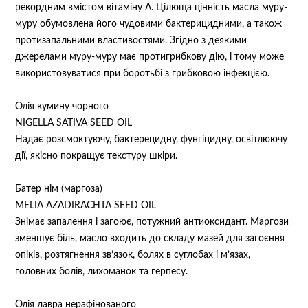
рекордним вмістом вітаміну А. Цілюща цінність масла муру-
муру обумовлена його чудовими бактерицидними, а також
протизапальними властивостями. Згідно з деякими
джерелами муру-муру має протигрибкову дію, і тому може
використовуватися при боротьбі з грибковою інфекцією.
Олія кумину чорного
NIGELLA SATIVA SEED OIL
Надає розсмоктуючу, бактерецидну, фунгіцидну, освітлюючу
дії, якісно покращує текстуру шкіри.
Батер нім (маргоза)
MELIA AZADIRACHTA SEED OIL
Знімає запалення і загоює, потужний антиоксидант. Маргози
зменшує біль, масло входить до складу мазей для загоєння
опіків, розтягнення зв’язок, болях в суглобах і м’язах,
головних болів, лихоманок та герпесу.
Олія лавра нерафінованого