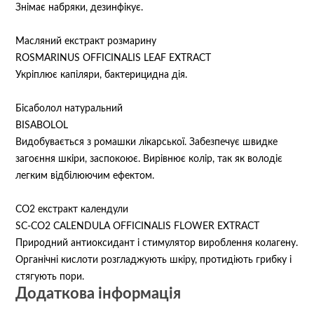
Знімає набряки, дезинфікує.
Масляний екстракт розмарину
ROSMARINUS OFFICINALIS LEAF EXTRACT
Укріплює капіляри, бактерицидна дія.
Бісаболол натуральний
BISABOLOL
Видобувається з ромашки лікарської. Забезпечує швидке
загоєння шкіри, заспокоює. Вирівнює колір, так як володіє
легким відбілюючим ефектом.
СО2 екстракт календули
SC-CO2 CALENDULA OFFICINALIS FLOWER EXTRACT
Природний антиоксидант і стимулятор вироблення колагену.
Органічні кислоти розгладжують шкіру, протидіють грибку і
стягують пори.
Додаткова інформація