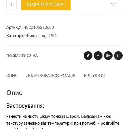
Бальзам
ДОДАТИ В КОШИК
SOS
8
В
Артикул:
4820105220683
1
Категорії:
Живлення
,
ТІЛО
NATURE
POWER
30
ПОДІЛИТИСЯ НА
мл
кількість
ОПИС
ДОДАТКОВА ІНФОРМАЦІЯ
ВІДГУКИ (1)
Опис
Застосування:
нанести на чисту шкіру тонким шаром. Бальзам змінює
текстуру залежно від температури: при потребі – розігрійте