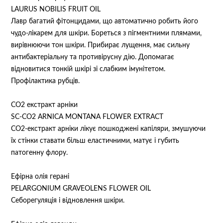
LAURUS NOBILIS FRUIT OIL
Лавр багатий фітонцидами, що автоматично робить його
чудо-лікарем для шкіри. Бореться з пігментними плямами,
вирівнюючи тон шкіри. Прибирає лущення, має сильну
антибактеріальну та противірусну дію. Допомагає
відновитися тонкій шкірі зі слабким імунітетом.
Профілактика рубців.
СО2 екстракт арніки
SC-CO2 ARNICA MONTANA FLOWER EXTRACT
СО2-екстракт арніки лікує пошкоджені капіляри, змушуючи
їх стінки ставати більш еластичними, матує і губить
патогенну флору.
Ефірна олія герані
PELARGONIUM GRAVEOLENS FLOWER OIL
Себорегуляція і відновлення шкіри.