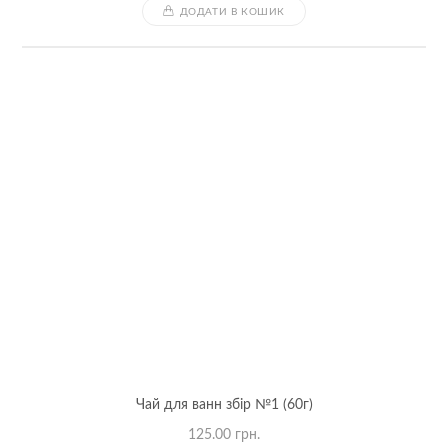
ДОДАТИ В КОШИК
Чай для ванн збір №1 (60г)
125.00
грн.