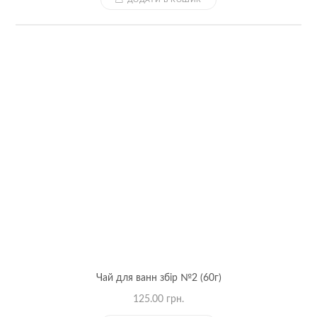
ДОДАТИ В КОШИК
Чай для ванн збір №2 (60г)
125.00
грн.