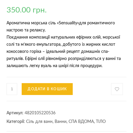
Рейтинг
1
5.00
з 5 на
350.00
грн.
основі
опитування
покупця
Ароматична морська сіль «Sensuality»для романтичного
настрою та релаксу.
Поєднання композиції натуральних ефірних олій, морської
солі та м’якого емульгатора, добутого із жирних кислот
кокосового горіха – ідеальний рецепт домашніх спа-
ритуалів. Ефірні олії рівномірно розприділяються у ванні та
залишають легку вуаль на шкірі після процедури.
Ароматична
ДОДАТИ В КОШИК
морська
сіль
«SENSUALITY»
Артикул:
4820105220536
200
Категорії:
Сіль для ванн
,
Ванни
,
СПА ВДОМА
,
ТІЛО
г
кількість