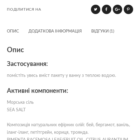
ПОДІЛИТИСЯ НА
ОПИС
ДОДАТКОВА ІНФОРМАЦІЯ
ВІДГУКИ (1)
Опис
Застосування:
помістіть увесь вміст пакету у ванну з теплою водою.
Активні компоненти:
Морська сіль
SEA SALT
Композиція натуральних ефірних олій: бей, бергамот, ваніль,
іланг-iланг, петітгрейн, кориця, троянда.