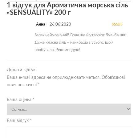
1 відгук для
Ароматична морська сіль
«SENSUALITY» 200 г
Анна
–
26.06.2020
Оцінено в
5
з 5
Запах неймовірний! Вона ще й утворює бульбашки.
Дуже класна сіль – найкраща з усього, що я
пробувала. Рекомендую!
Додати відгук
Ваша e-mail адреса не оприлюднюватиметься.
Обов’язкові
поля позначені
*
Ваша оцінка
*
Ваш відгук
*