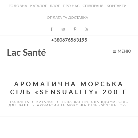
ГОЛОВНА
КАТАЛОГ
БЛОГ
ПРО НАС
СПІВПРАЦЯ
КОНТАКТИ
ОПЛАТА ТА ДОСТАВКА
+380676563195
Lac Santé
МЕНЮ
АРОМАТИЧНА МОРСЬКА
СІЛЬ «SENSUALITY» 200 Г
ГОЛОВНА
КАТАЛОГ
ТІЛО
,
ВАННИ
,
СПА ВДОМА
,
СІЛЬ
ДЛЯ ВАНН
АРОМАТИЧНА МОРСЬКА СІЛЬ «SENSUALITY»…