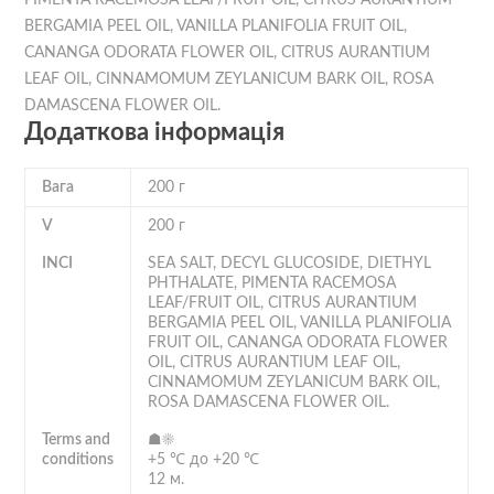
PIMENTA RACEMOSA LEAF/FRUIT OIL, CITRUS AURANTIUM
BERGAMIA PEEL OIL, VANILLA PLANIFOLIA FRUIT OIL,
CANANGA ODORATA FLOWER OIL, CITRUS AURANTIUM
LEAF OIL, CINNAMOMUM ZEYLANICUM BARK OIL, ROSA
DAMASCENA FLOWER OIL.
Додаткова інформація
Вага
200 г
V
200 г
INCI
SEA SALT, DECYL GLUCOSIDE, DIETHYL
PHTHALATE, PIMENTA RACEMOSA
LEAF/FRUIT OIL, CITRUS AURANTIUM
BERGAMIA PEEL OIL, VANILLA PLANIFOLIA
FRUIT OIL, CANANGA ODORATA FLOWER
OIL, CITRUS AURANTIUM LEAF OIL,
CINNAMOMUM ZEYLANICUM BARK OIL,
ROSA DAMASCENA FLOWER OIL.
Terms and
☗☀
conditions
+5 ℃ до +20 ℃
12 м.