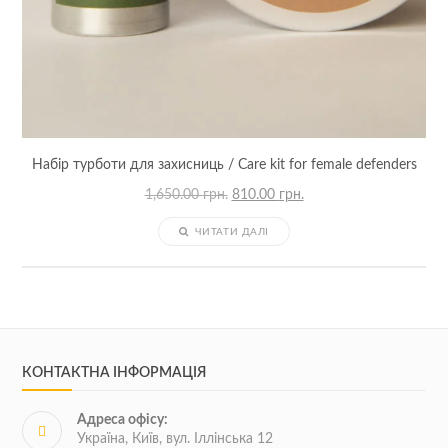
Набір турботи для захисниць / Care kit for female defenders
Оригінальна
Поточна
1,650.00
грн.
810.00
грн.
ціна:
ціна:
1,650.00 грн..
810.00 грн..
ЧИТАТИ ДАЛІ
КОНТАКТНА ІНФОРМАЦІЯ
Адреса офісу:
Україна, Київ, вул. Іллінська 12