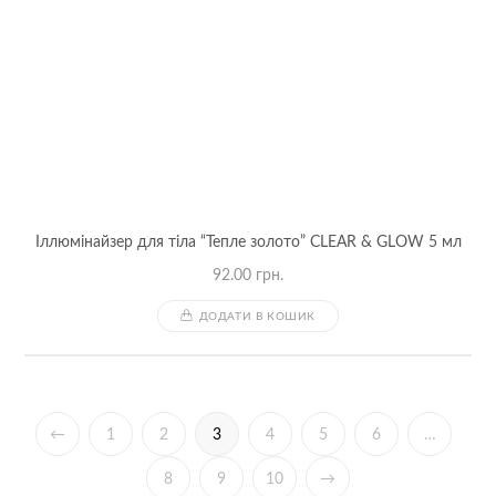
Іллюмінайзер для тіла “Тепле золото” CLEAR & GLOW 5 мл
92.00
грн.
ДОДАТИ В КОШИК
←
1
2
3
4
5
6
…
8
9
10
→