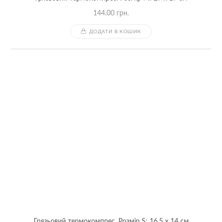
144.00
грн.
ДОДАТИ В КОШИК
Грязьовий термокомпрес. Розмір S: 16,5 x 14 см